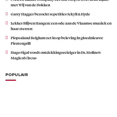
met Wij van de Dokken
Garry Hagger bezoekt repetities Jekyll & Hyde
Lekker Blijven Hangen: een ode aan de Vlaamse muziek en
haar sterren
Plopsaland Belgium zet in op beleving in gloednieuwe
Piratengrill
Hugo Sigal wordt ontdekkingsreiziger in Dr. Molino’s
Magical Circus
POPULAIR