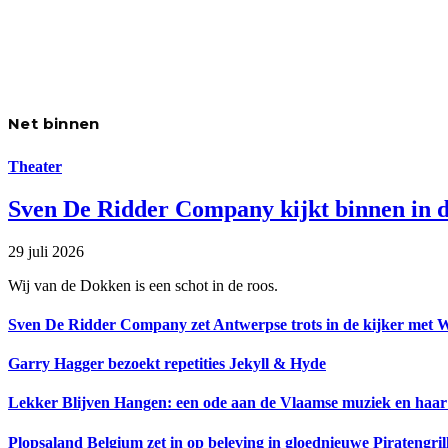
Net binnen
Theater
Sven De Ridder Company kijkt binnen in d
29 juli 2026
Wij van de Dokken is een schot in de roos.
Sven De Ridder Company zet Antwerpse trots in de kijker met 
Garry Hagger bezoekt repetities Jekyll & Hyde
Lekker Blijven Hangen: een ode aan de Vlaamse muziek en haar
Plopsaland Belgium zet in op beleving in gloednieuwe Piratengril