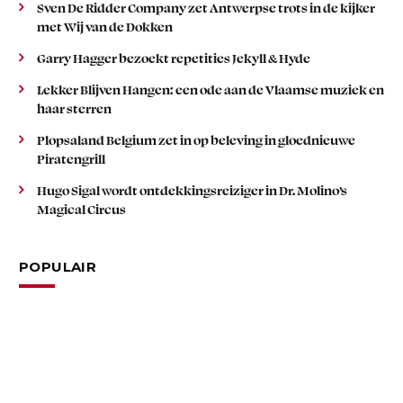
Sven De Ridder Company zet Antwerpse trots in de kijker
met Wij van de Dokken
Garry Hagger bezoekt repetities Jekyll & Hyde
Lekker Blijven Hangen: een ode aan de Vlaamse muziek en
haar sterren
Plopsaland Belgium zet in op beleving in gloednieuwe
Piratengrill
Hugo Sigal wordt ontdekkingsreiziger in Dr. Molino’s
Magical Circus
POPULAIR