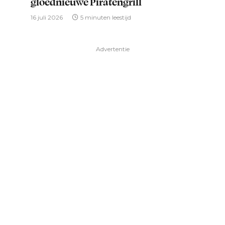
gloednieuwe Piratengrill
16 juli 2026
5 minuten leestijd
Advertentie