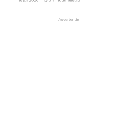
16 juli 2026
5 minuten leestijd
Advertentie