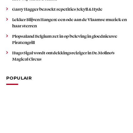
Garry Hagger bezoekt repetities Jekyll & Hyde
Lekker Blijven Hangen: een ode aan de Vlaamse muziek en
haar sterren
Plopsaland Belgium zet in op beleving in gloednieuwe
Piratengrill
Hugo Sigal wordt ontdekkingsreiziger in Dr. Molino’s
Magical Circus
POPULAIR