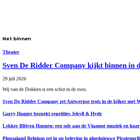
Net binnen
Theater
Sven De Ridder Company kijkt binnen in d
29 juli 2026
Wij van de Dokken is een schot in de roos.
Sven De Ridder Company zet Antwerpse trots in de kijker met 
Garry Hagger bezoekt repetities Jekyll & Hyde
Lekker Blijven Hangen: een ode aan de Vlaamse muziek en haar
Plopsaland Belgium zet in op beleving in gloednieuwe Piratengril