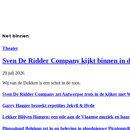
Net binnen
Theater
Sven De Ridder Company kijkt binnen in d
29 juli 2026
Wij van de Dokken is een schot in de roos.
Sven De Ridder Company zet Antwerpse trots in de kijker met 
Garry Hagger bezoekt repetities Jekyll & Hyde
Lekker Blijven Hangen: een ode aan de Vlaamse muziek en haar
Plopsaland Belgium zet in op beleving in gloednieuwe Piratengril