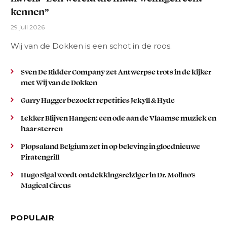
kennen”
29 juli 2026
Wij van de Dokken is een schot in de roos.
Sven De Ridder Company zet Antwerpse trots in de kijker
met Wij van de Dokken
Garry Hagger bezoekt repetities Jekyll & Hyde
Lekker Blijven Hangen: een ode aan de Vlaamse muziek en
haar sterren
Plopsaland Belgium zet in op beleving in gloednieuwe
Piratengrill
Hugo Sigal wordt ontdekkingsreiziger in Dr. Molino’s
Magical Circus
POPULAIR