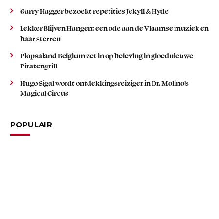
Garry Hagger bezoekt repetities Jekyll & Hyde
Lekker Blijven Hangen: een ode aan de Vlaamse muziek en
haar sterren
Plopsaland Belgium zet in op beleving in gloednieuwe
Piratengrill
Hugo Sigal wordt ontdekkingsreiziger in Dr. Molino’s
Magical Circus
POPULAIR