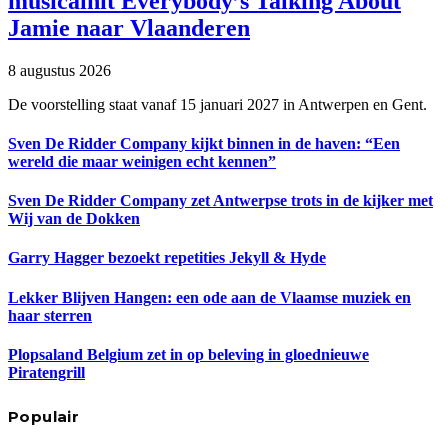
musicalhit Everybody’s Talking About
Jamie naar Vlaanderen
8 augustus 2026
De voorstelling staat vanaf 15 januari 2027 in Antwerpen en Gent.
Sven De Ridder Company kijkt binnen in de haven: “Een
wereld die maar weinigen echt kennen”
Sven De Ridder Company zet Antwerpse trots in de kijker met
Wij van de Dokken
Garry Hagger bezoekt repetities Jekyll & Hyde
Lekker Blijven Hangen: een ode aan de Vlaamse muziek en
haar sterren
Plopsaland Belgium zet in op beleving in gloednieuwe
Piratengrill
Populair