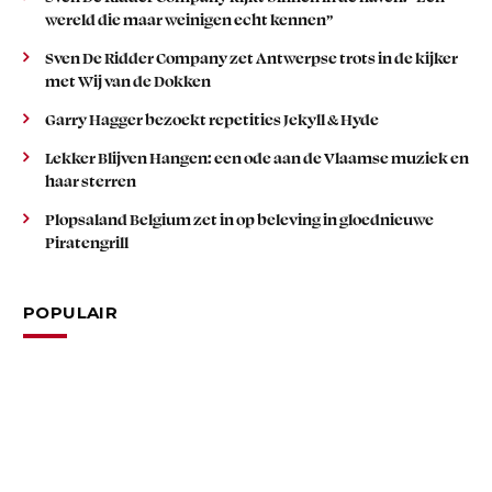
wereld die maar weinigen echt kennen”
Sven De Ridder Company zet Antwerpse trots in de kijker
met Wij van de Dokken
Garry Hagger bezoekt repetities Jekyll & Hyde
Lekker Blijven Hangen: een ode aan de Vlaamse muziek en
haar sterren
Plopsaland Belgium zet in op beleving in gloednieuwe
Piratengrill
POPULAIR