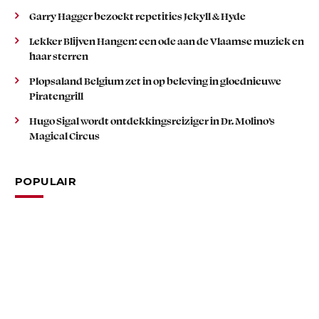
Garry Hagger bezoekt repetities Jekyll & Hyde
Lekker Blijven Hangen: een ode aan de Vlaamse muziek en
haar sterren
Plopsaland Belgium zet in op beleving in gloednieuwe
Piratengrill
Hugo Sigal wordt ontdekkingsreiziger in Dr. Molino’s
Magical Circus
POPULAIR