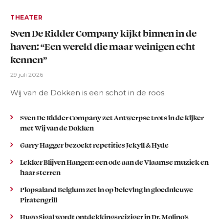
THEATER
Sven De Ridder Company kijkt binnen in de
haven: “Een wereld die maar weinigen echt
kennen”
29 juli 2026
Wij van de Dokken is een schot in de roos.
Sven De Ridder Company zet Antwerpse trots in de kijker
met Wij van de Dokken
Garry Hagger bezoekt repetities Jekyll & Hyde
Lekker Blijven Hangen: een ode aan de Vlaamse muziek en
haar sterren
Plopsaland Belgium zet in op beleving in gloednieuwe
Piratengrill
Hugo Sigal wordt ontdekkingsreiziger in Dr. Molino’s