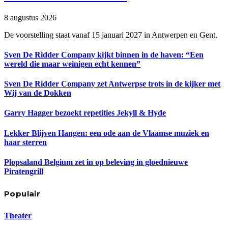
8 augustus 2026
De voorstelling staat vanaf 15 januari 2027 in Antwerpen en Gent.
Sven De Ridder Company kijkt binnen in de haven: “Een
wereld die maar weinigen echt kennen”
Sven De Ridder Company zet Antwerpse trots in de kijker met
Wij van de Dokken
Garry Hagger bezoekt repetities Jekyll & Hyde
Lekker Blijven Hangen: een ode aan de Vlaamse muziek en
haar sterren
Plopsaland Belgium zet in op beleving in gloednieuwe
Piratengrill
Populair
Theater