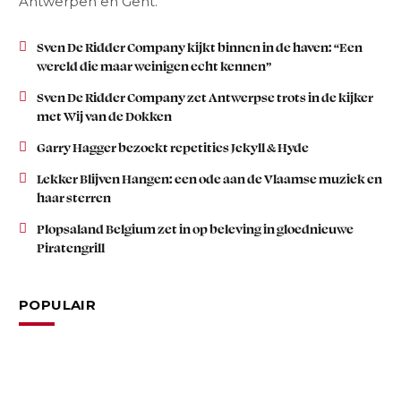
Antwerpen en Gent.
Sven De Ridder Company kijkt binnen in de haven: “Een
wereld die maar weinigen echt kennen”
Sven De Ridder Company zet Antwerpse trots in de kijker
met Wij van de Dokken
Garry Hagger bezoekt repetities Jekyll & Hyde
Lekker Blijven Hangen: een ode aan de Vlaamse muziek en
haar sterren
Plopsaland Belgium zet in op beleving in gloednieuwe
Piratengrill
POPULAIR