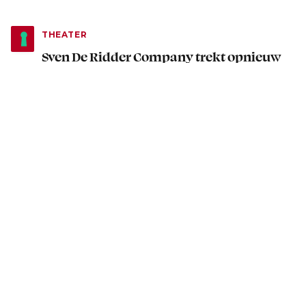
THEATER
Sven De Ridder Company trekt opnieuw
naar Play Zuid met Wij van de Dokken
2 november 2025
2 minuten leestijd
VARIA