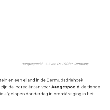
Aangespoeld - © Sven De Ridder Company
pitein en een eiland in de Bermudadriehoek
zijn de ingrediënten voor
Aangespoeld
, de tiende
ie afgelopen donderdag in premiëre ging in het