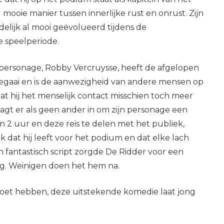
mooie manier tussen innerlijke rust en onrust. Zijn
delijk al mooi geëvolueerd tijdens de
e speelperiode.
ijn personage, Robby Vercruysse, heeft de afgelopen
pegaai en is de aanwezigheid van andere mensen op
dat hij het menselijk contact misschien toch meer
aagt er als geen ander in om zijn personage een
n 2 uur en deze reis te delen met het publiek,
jk dat hij leeft voor het podium en dat elke lach
 fantastisch script zorgde De Ridder voor een
ng. Weinigen doen het hem na.
 moet hebben, deze uitstekende komedie laat jong