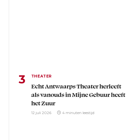
THEATER
Echt Antwaarps Theater herleeft
als vanouds in Mijne Gebuur heeft
het Zuur
12 juli 2026
4 minuten leestijd