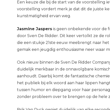
Een keuze die bij de start van de voorstelling
voorstelling vordert merk je dat dit de juiste 
kunstmatigheid ervan weg.
Jasmine Jaspers
is geen onbekende voor de 
door Sven De Ridder. Dit keer vertolkt ze de ro
die een stukje 21ste eeuw meebrengt naar het e
gemak een jeugdig enthousiasme neer waar me
Ook nieuw binnen de Sven De Ridder Company
duidelijk merkbaar in de onnavolgbare komisch
aanhoudt. Daarbij komt de fantastische chemie
het publiek bij elk woord aan haar lippen hang
tussen humor en diepgang voor haar personage,
zonder probleem over te brengen op de hele z
Brik Van Dyck geniet duidelijk van elke seconde