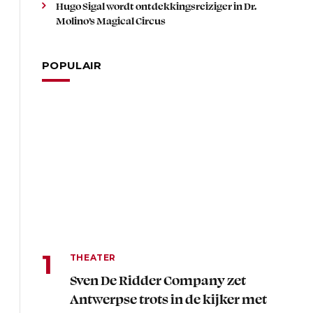
Hugo Sigal wordt ontdekkingsreiziger in Dr.
Molino’s Magical Circus
POPULAIR
THEATER
Sven De Ridder Company zet
Antwerpse trots in de kijker met