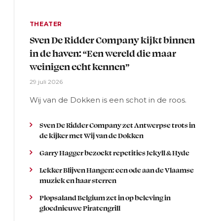
THEATER
Sven De Ridder Company kijkt binnen
in de haven: “Een wereld die maar
weinigen echt kennen”
29 juli 2026
Wij van de Dokken is een schot in de roos.
Sven De Ridder Company zet Antwerpse trots in
de kijker met Wij van de Dokken
Garry Hagger bezoekt repetities Jekyll & Hyde
Lekker Blijven Hangen: een ode aan de Vlaamse
muziek en haar sterren
Plopsaland Belgium zet in op beleving in
gloednieuwe Piratengrill