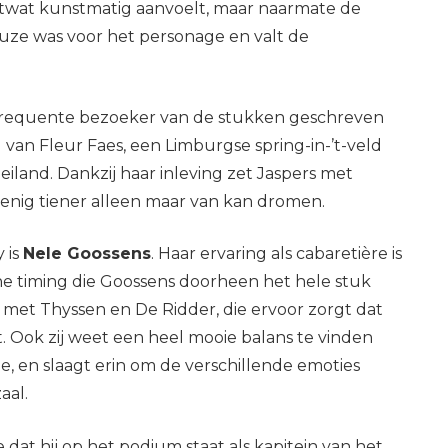
 ietwat kunstmatig aanvoelt, maar naarmate de
keuze was voor het personage en valt de
frequente bezoeker van de stukken geschreven
l van Fleur Faes, een Limburgse spring-in-’t-veld
iland. Dankzij haar inleving zet Jaspers met
nig tiener alleen maar van kan dromen.
 is
Nele Goossens
. Haar ervaring als cabaretière is
e timing die Goossens doorheen het hele stuk
 met Thyssen en De Ridder, die ervoor zorgt dat
t. Ook zij weet een heel mooie balans te vinden
 en slaagt erin om de verschillende emoties
aal.
 dat hij op het podium staat als kapitein van het