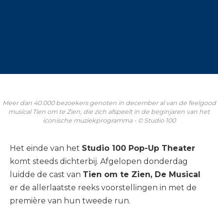
Meer dan 40.000 bezoekers genoten in december al van de feelgood
musical Tien om te Zien, die zich afspeelt in de beginjaren van het
iconische muziekprogramma - © Studio 100
Het einde van het
Studio 100 Pop-Up Theater
komt steeds dichterbij. Afgelopen donderdag
luidde de cast van
Tien om te Zien, De Musical
er de allerlaatste reeks voorstellingen in met de
première van hun tweede run.