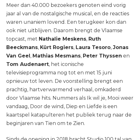
Meer dan 40.000 bezoekers genoten eind vorig
jaar al van de nostalgische musical, en de reacties
waren unaniem lovend. Een terugkeer kon dan
ook niet uitblijven. Daarom brengt de Vlaamse
topcast, met
Nathalie Meskens
,
Ruth
Beeckmans
,
Kürt Rogiers
,
Laura Tesoro
,
Jonas
Van Geel
,
Mathias Mesmans
,
Peter Thyssen
en
Tom Audenaert
, het iconische
televisieprogramma nog tot en met 15 juni
opnieuw tot leven. De voorstelling brengt een
prachtig, hartverwarmend verhaal, omkaderd
door Vlaamse hits. Nummers als Ik wil je, Mooi weer
vandaag, Door de wind, Diep en Liefde is een
kaartspel katapulteren het publiek terug naar de
beginjaren van Tien om te Zien.
Sinds de opening in 2018 bracht Studio 100 tal van