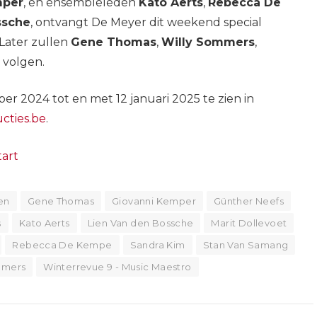
mper
, en ensembleleden
Kato Aerts
,
Rebecca De
ssche
, ontvangt De Meyer dit weekend special
 Later zullen
Gene Thomas
,
Willy Sommers
,
volgen.
er 2024 tot en met 12 januari 2025 te zien in
cties.be
.
art
en
Gene Thomas
Giovanni Kemper
Günther Neefs
s
Kato Aerts
Lien Van den Bossche
Marit Dollevoet
Rebecca De Kempe
Sandra Kim
Stan Van Samang
mmers
Winterrevue 9 - Music Maestro