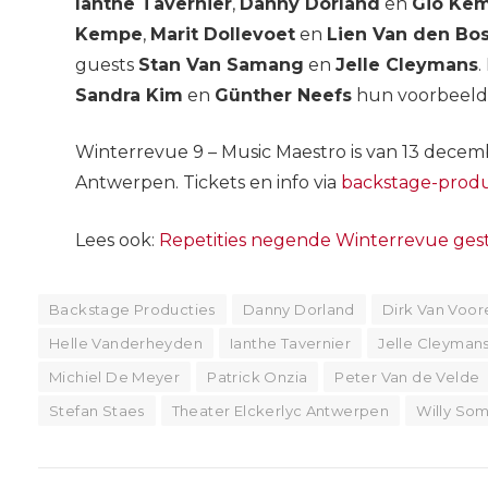
Ianthe Tavernier
,
Danny Dorland
en
Gio Ke
Kempe
,
Marit Dollevoet
en
Lien Van den Bo
guests
Stan Van Samang
en
Jelle Cleymans
.
Sandra Kim
en
Günther Neefs
hun voorbeeld 
Winterrevue 9 – Music Maestro is van 13 decemb
Antwerpen. Tickets en info via
backstage-produ
Lees ook:
Repetities negende Winterrevue gest
Backstage Producties
Danny Dorland
Dirk Van Voor
Helle Vanderheyden
Ianthe Tavernier
Jelle Cleyman
Michiel De Meyer
Patrick Onzia
Peter Van de Velde
Stefan Staes
Theater Elckerlyc Antwerpen
Willy So