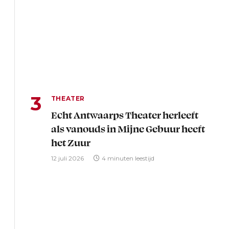
THEATER
Echt Antwaarps Theater herleeft
als vanouds in Mijne Gebuur heeft
het Zuur
12 juli 2026
4 minuten leestijd