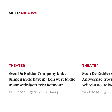
MEER
NIEUWS
THEATER
THEATER
Sven De Ridder Company kijkt
Sven De Ridder
binnen in de haven: “Een wereld die
Antwerpse trots
maar weinigen echt kennen”
Wij van de Dok
29 juli 2026
3 minuten leestijd
26 juli 2026
4 