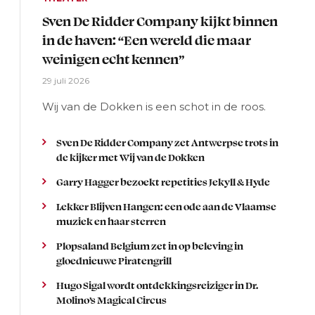
Sven De Ridder Company kijkt binnen
in de haven: “Een wereld die maar
weinigen echt kennen”
29 juli 2026
Wij van de Dokken is een schot in de roos.
Sven De Ridder Company zet Antwerpse trots in
de kijker met Wij van de Dokken
Garry Hagger bezoekt repetities Jekyll & Hyde
Lekker Blijven Hangen: een ode aan de Vlaamse
muziek en haar sterren
Plopsaland Belgium zet in op beleving in
gloednieuwe Piratengrill
Hugo Sigal wordt ontdekkingsreiziger in Dr.
Molino’s Magical Circus