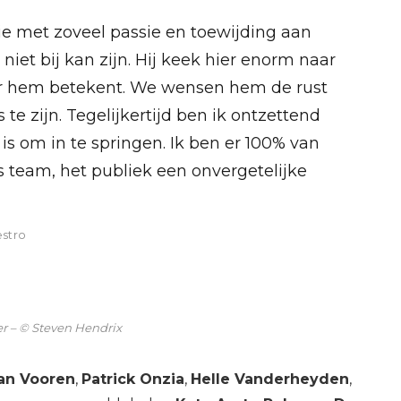
ie met zoveel passie en toewijding aan
niet bij kan zijn. Hij keek hier enorm naar
oor hem betekent. We wensen hem de rust
 te zijn. Tegelijkertijd ben ik ontzettend
s om in te springen. Ik ben er 100% van
s team, het publiek een onvergetelijke
estro
r – © Steven Hendrix
Van Vooren
,
Patrick Onzia
,
Helle Vanderheyden
,