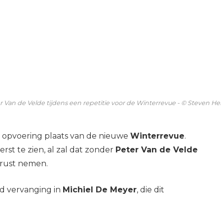
r Van de Velde tijdens een repetitie voor de Winterrevue - © Steven He
 opvoering plaats van de nieuwe
Winterrevue
.
rst te zien, al zal dat zonder
Peter Van de Velde
 rust nemen.
d vervanging in
Michiel De Meyer
, die dit