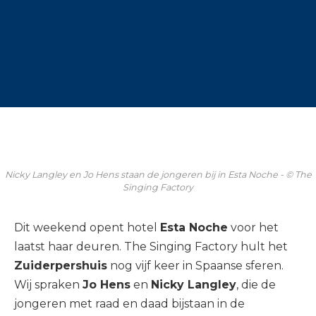
Nicky Langley en Jo Hens staan de jongeren bij in Esta Noche - © The
Singing Factory
Dit weekend opent hotel
Esta Noche
voor het
laatst haar deuren. The Singing Factory hult het
Zuiderpershuis
nog vijf keer in Spaanse sferen.
Wij spraken
Jo Hens
en
Nicky Langley
, die de
jongeren met raad en daad bijstaan in de