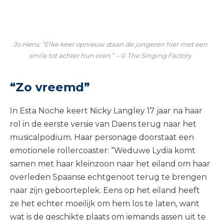
Jo Hens: “Elke keer opnieuw staan de jongeren hier met een
smile tot achter hun oren.” – © The Singing Factory
“Zo vreemd”
In Esta Noche keert Nicky Langley 17 jaar na haar
rol in de eerste versie van Daens terug naar het
musicalpodium. Haar personage doorstaat een
emotionele rollercoaster: “Weduwe Lydia komt
samen met haar kleinzoon naar het eiland om haar
overleden Spaanse echtgenoot terug te brengen
naar zijn geboorteplek. Eens op het eiland heeft
ze het echter moeilijk om hem los te laten, want
wat is de geschikte plaats om iemands assen uit te