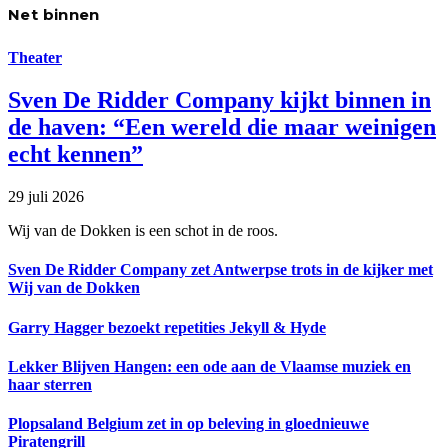
Net binnen
Theater
Sven De Ridder Company kijkt binnen in
de haven: “Een wereld die maar weinigen
echt kennen”
29 juli 2026
Wij van de Dokken is een schot in de roos.
Sven De Ridder Company zet Antwerpse trots in de kijker met
Wij van de Dokken
Garry Hagger bezoekt repetities Jekyll & Hyde
Lekker Blijven Hangen: een ode aan de Vlaamse muziek en
haar sterren
Plopsaland Belgium zet in op beleving in gloednieuwe
Piratengrill