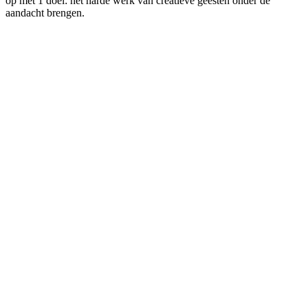
op met 1 doel: het harde werk van creatieve geesten onder de
aandacht brengen.