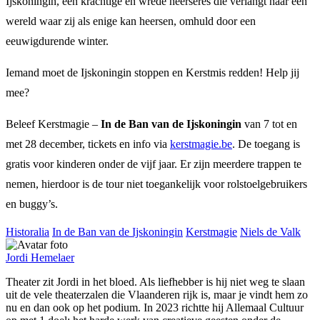
Ijskoningin, een krachtige en wrede heerseres die verlangt naar een
wereld waar zij als enige kan heersen, omhuld door een
eeuwigdurende winter.
Iemand moet de Ijskoningin stoppen en Kerstmis redden! Help jij
mee?
Beleef Kerstmagie –
In de Ban van de Ijskoningin
van 7 tot en
met 28 december, tickets en info via
kerstmagie.be
. De toegang is
gratis voor kinderen onder de vijf jaar. Er zijn meerdere trappen te
nemen, hierdoor is de tour niet toegankelijk voor rolstoelgebruikers
en buggy’s.
Historalia
In de Ban van de Ijskoningin
Kerstmagie
Niels de Valk
Jordi Hemelaer
Theater zit Jordi in het bloed. Als liefhebber is hij niet weg te slaan
uit de vele theaterzalen die Vlaanderen rijk is, maar je vindt hem zo
nu en dan ook op het podium. In 2023 richtte hij Allemaal Cultuur