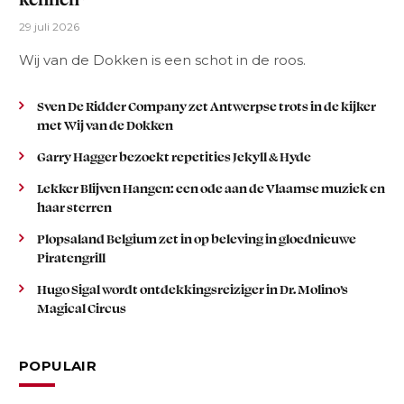
29 juli 2026
Wij van de Dokken is een schot in de roos.
Sven De Ridder Company zet Antwerpse trots in de kijker
met Wij van de Dokken
Garry Hagger bezoekt repetities Jekyll & Hyde
Lekker Blijven Hangen: een ode aan de Vlaamse muziek en
haar sterren
Plopsaland Belgium zet in op beleving in gloednieuwe
Piratengrill
Hugo Sigal wordt ontdekkingsreiziger in Dr. Molino’s
Magical Circus
POPULAIR