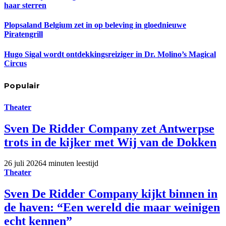
haar sterren
Plopsaland Belgium zet in op beleving in gloednieuwe
Piratengrill
Hugo Sigal wordt ontdekkingsreiziger in Dr. Molino’s Magical
Circus
Populair
Theater
Sven De Ridder Company zet Antwerpse
trots in de kijker met Wij van de Dokken
26 juli 2026
4 minuten leestijd
Theater
Sven De Ridder Company kijkt binnen in
de haven: “Een wereld die maar weinigen
echt kennen”