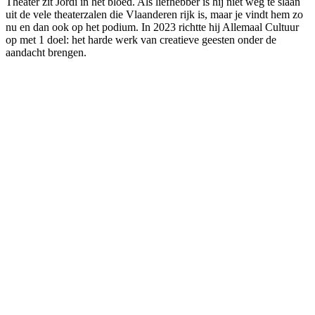
Theater zit Jordi in het bloed. Als liefhebber is hij niet weg te slaan
uit de vele theaterzalen die Vlaanderen rijk is, maar je vindt hem zo
nu en dan ook op het podium. In 2023 richtte hij Allemaal Cultuur
op met 1 doel: het harde werk van creatieve geesten onder de
aandacht brengen.