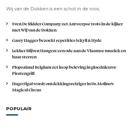
Wij van de Dokken is een schot in de roos.
Sven De Ridder Company zet Antwerpse trots in de kijker
met Wij van de Dokken
Garry Hagger bezoekt repetities Jekyll & Hyde
Lekker Blijven Hangen: een ode aan de Vlaamse muziek en
haar sterren
Plopsaland Belgium zet in op beleving in gloednieuwe
Piratengrill
Hugo Sigal wordt ontdekkingsreiziger in Dr. Molino’s
Magical Circus
POPULAIR