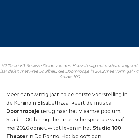
K2 Zoekt K3-finaliste Diede van den Heuvel mag het podium volgend
jaar delen met Free Souffriau, die Doornroosje in 2002 mee vorm gaf - ©
Studio 100
Meer dan twintig jaar na de eerste voorstelling in
de Koningin Elisabethzaal keert de musical
Doornroosje
terug naar het Vlaamse podium.
Studio 100 brengt het magische sprookje vanaf
mei 2026 opnieuw tot leven in het
Studio 100
Theater
in De Panne. Het belooft een