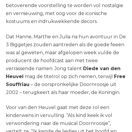
betoverende voorstelling te worden vol nostalgie
en vernieuwing, met oog voor de iconische
kostuums en indrukwekkende decors.
Dat Hanne, Marthe en Julia na hun avontuur in De
3 Biggetjes zouden aantreden als de goede feeën
was al geweten, maar afgelopen week vulde de
producent de hoofdcast aan met twee
verrassende namen. Jong talent
Diede van den
Heuvel
mag de titelrol op zich nemen, terwijl
Free
Souffriau
– de oorspronkelijke Doornroosje uit
2002 – terugkeert als haar moeder, de Koningin.
Voor van den Heuvel gaat met deze rol een
kinderwens in vervulling. “Als kind keek ik vol
verwondering naar de musical Doornroosje”,
vertelt ze. “Ik kende de liedjes uit het hoofd en