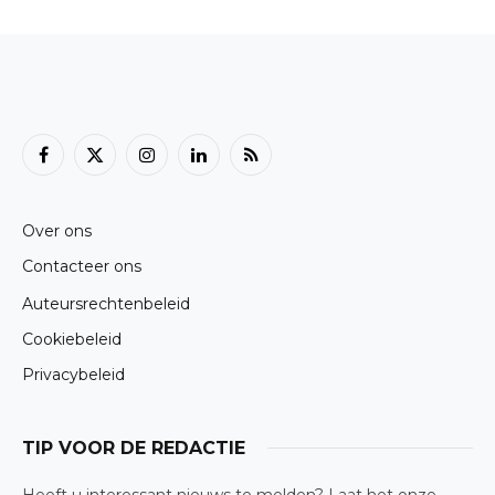
Facebook
X
Instagram
LinkedIn
RSS
(Twitter)
Over ons
Contacteer ons
Auteursrechtenbeleid
Cookiebeleid
Privacybeleid
TIP VOOR DE REDACTIE
Heeft u interessant nieuws te melden? Laat het onze