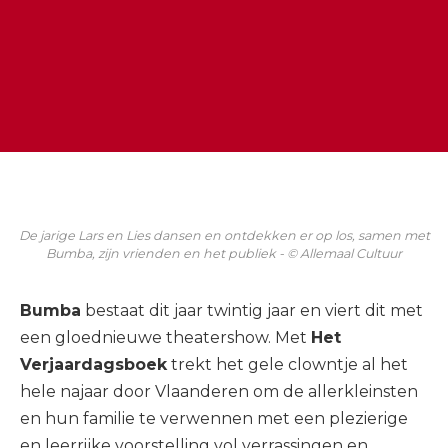
De jarige Lars en Lies dansen en ontdekken er op los, samen met
Bumba, zijn vrienden en het publiek - © Allemaal Cultuur
Bumba
bestaat dit jaar twintig jaar en viert dit met
een gloednieuwe theatershow. Met
Het
Verjaardagsboek
trekt het gele clowntje al het
hele najaar door Vlaanderen om de allerkleinsten
en hun familie te verwennen met een plezierige
en leerrijke voorstelling vol verrassingen en