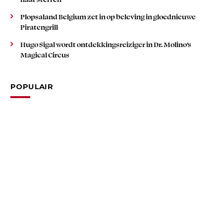
Plopsaland Belgium zet in op beleving in gloednieuwe
Piratengrill
Hugo Sigal wordt ontdekkingsreiziger in Dr. Molino’s
Magical Circus
POPULAIR