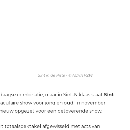
Sint in de Piste - © ACHA VZW
ledaagse combinatie, maar in Sint-Niklaas staat
Sint
taculaire show voor jong en oud. In november
pnieuw opgezet voor een betoverende show.
it totaalspektakel afgewisseld met acts van