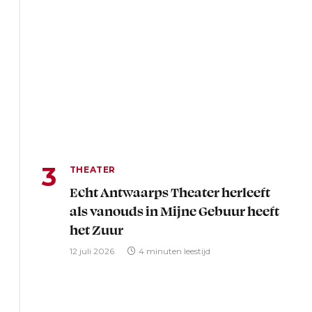
THEATER
Echt Antwaarps Theater herleeft
als vanouds in Mijne Gebuur heeft
het Zuur
12 juli 2026
4 minuten leestijd