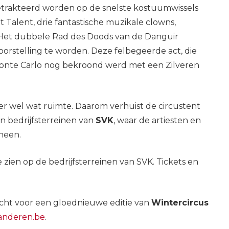
etrakteerd worden op de snelste kostuumwissels
ot Talent, drie fantastische muzikale clowns,
 Het dubbele Rad des Doods van de Danguir
orstelling te worden. Deze felbegeerde act, die
n Monte Carlo nog bekroond werd met een Zilveren
er wel wat ruimte. Daarom verhuist de circustent
en bedrijfsterreinen van
SVK
, waar de artiesten en
heen.
te zien op de bedrijfsterreinen van SVK. Tickets en
cht voor een gloednieuwe editie van
Wintercircus
aanderen.be
.