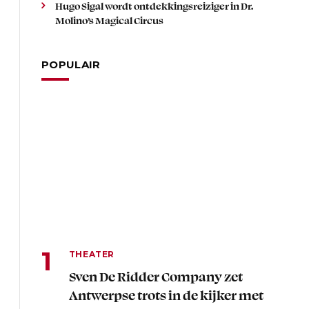
Hugo Sigal wordt ontdekkingsreiziger in Dr.
Molino’s Magical Circus
POPULAIR
THEATER
Sven De Ridder Company zet
Antwerpse trots in de kijker met