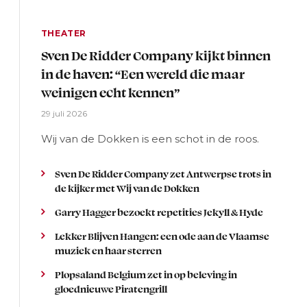
THEATER
Sven De Ridder Company kijkt binnen
in de haven: “Een wereld die maar
weinigen echt kennen”
29 juli 2026
Wij van de Dokken is een schot in de roos.
Sven De Ridder Company zet Antwerpse trots in
de kijker met Wij van de Dokken
Garry Hagger bezoekt repetities Jekyll & Hyde
Lekker Blijven Hangen: een ode aan de Vlaamse
muziek en haar sterren
Plopsaland Belgium zet in op beleving in
gloednieuwe Piratengrill