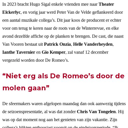
In 2023 bracht Hugo Sigal enkele vrienden mee naar
Theater
Elckerlyc
, en vorig jaar werd Peter Van de Velde geflankeerd door
een aantal muzikale collega’s. Dit jaar koos de producent er echter
voor om terug te keren naar de roots van de Winterrevue, en elke
avond dezelfde affiche op de planken te brengen. De cast, die naast
Van Vooren bestaat uit
Patrick Onzia
,
Helle Vanderheyden
,
Ianthe Tavernier
en
Gio Kemper
, zal vanaf 12 december
vergezeld worden door De Romeo’s.
“Niet erg als De Romeo’s door de
molen gaan”
De sfeermakers waren afgelopen maandag dan ook aanwezig tijdens
de seizoenspresentatie, al was dat zonder
Chris Van Tongelen
. Hij
was op dat moment nog aan het genieten van zijn vakantie. Zijn
collega’s blikten enthousiast vooruit op de eindejaarsperiode. “Ik