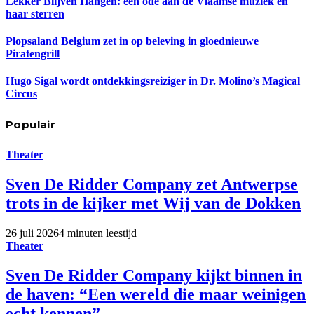
Lekker Blijven Hangen: een ode aan de Vlaamse muziek en
haar sterren
Plopsaland Belgium zet in op beleving in gloednieuwe
Piratengrill
Hugo Sigal wordt ontdekkingsreiziger in Dr. Molino’s Magical
Circus
Populair
Theater
Sven De Ridder Company zet Antwerpse
trots in de kijker met Wij van de Dokken
26 juli 2026
4 minuten leestijd
Theater
Sven De Ridder Company kijkt binnen in
de haven: “Een wereld die maar weinigen
echt kennen”