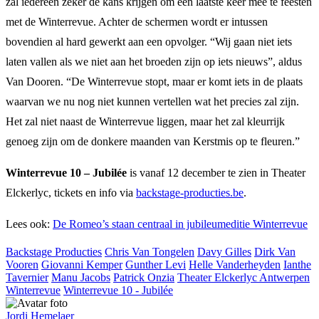
zal iedereen zeker de kans krijgen om een laatste keer mee te feesten
met de Winterrevue. Achter de schermen wordt er intussen
bovendien al hard gewerkt aan een opvolger. “Wij gaan niet iets
laten vallen als we niet aan het broeden zijn op iets nieuws”, aldus
Van Dooren. “De Winterrevue stopt, maar er komt iets in de plaats
waarvan we nu nog niet kunnen vertellen wat het precies zal zijn.
Het zal niet naast de Winterrevue liggen, maar het zal kleurrijk
genoeg zijn om de donkere maanden van Kerstmis op te fleuren.”
Winterrevue 10 – Jubilée
is vanaf 12 december te zien in Theater
Elckerlyc, tickets en info via
backstage-producties.be
.
Lees ook:
De Romeo’s staan centraal in jubileumeditie Winterrevue
Backstage Producties
Chris Van Tongelen
Davy Gilles
Dirk Van
Vooren
Giovanni Kemper
Gunther Levi
Helle Vanderheyden
Ianthe
Tavernier
Manu Jacobs
Patrick Onzia
Theater Elckerlyc Antwerpen
Winterrevue
Winterrevue 10 - Jubilée
Jordi Hemelaer