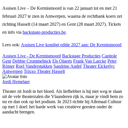
Assisen Live – De Kermismoord is van 22 januari tot en met 21
februari 2027 te zien in Antwerpen, waarna de rechtbank koers zet
richting Hasselt (14 maart 2027) en Gent (28 maart 2027). Tickets
en info via
backstage-producties.be
.
Lees ook:
Assisen Live kondigt editie 2027 aan: De Kermismoord
Assisen Live - De Kermismoord
Backstage Producties
Capitole
Gent
Debbie Crommelinck
Els Olaerts
Frank Van Laecke
Peter
Römer
Roel Vanderstukken
Sandrine André
Theater Elckerlyc
Antwerpen
Trixxo Theater Hasselt
Jordi Hemelaer
Theater zit Jordi in het bloed. Als liefhebber is hij niet weg te slaan
uit de vele theaterzalen die Vlaanderen rijk is, maar je vindt hem zo
nu en dan ook op het podium. In 2023 richtte hij Allemaal Cultuur
op met 1 doel: het harde werk van creatieve geesten onder de
aandacht brengen.