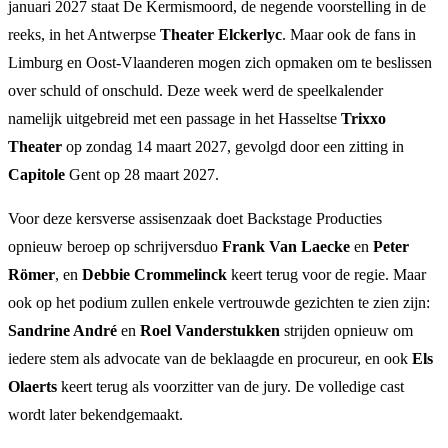
januari 2027 staat De Kermismoord, de negende voorstelling in de
reeks, in het Antwerpse
Theater Elckerlyc
. Maar ook de fans in
Limburg en Oost-Vlaanderen mogen zich opmaken om te beslissen
over schuld of onschuld. Deze week werd de speelkalender
namelijk uitgebreid met een passage in het Hasseltse
Trixxo
Theater
op zondag 14 maart 2027, gevolgd door een zitting in
Capitole
Gent op 28 maart 2027.
Voor deze kersverse assisenzaak doet Backstage Producties
opnieuw beroep op schrijversduo
Frank Van Laecke
en
Peter
Römer
, en
Debbie Crommelinck
keert terug voor de regie. Maar
ook op het podium zullen enkele vertrouwde gezichten te zien zijn:
Sandrine André
en
Roel Vanderstukken
strijden opnieuw om
iedere stem als advocate van de beklaagde en procureur, en ook
Els
Olaerts
keert terug als voorzitter van de jury. De volledige cast
wordt later bekendgemaakt.