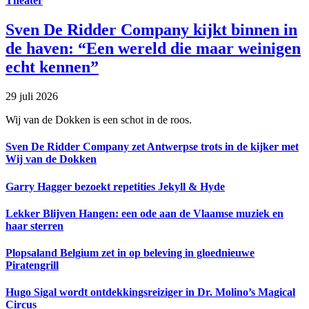
Theater
Sven De Ridder Company kijkt binnen in
de haven: “Een wereld die maar weinigen
echt kennen”
29 juli 2026
Wij van de Dokken is een schot in de roos.
Sven De Ridder Company zet Antwerpse trots in de kijker met
Wij van de Dokken
Garry Hagger bezoekt repetities Jekyll & Hyde
Lekker Blijven Hangen: een ode aan de Vlaamse muziek en
haar sterren
Plopsaland Belgium zet in op beleving in gloednieuwe
Piratengrill
Hugo Sigal wordt ontdekkingsreiziger in Dr. Molino’s Magical
Circus