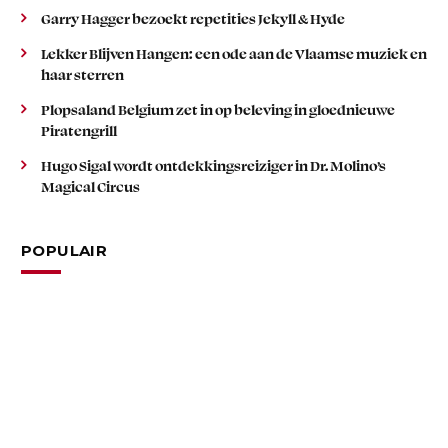
Garry Hagger bezoekt repetities Jekyll & Hyde
Lekker Blijven Hangen: een ode aan de Vlaamse muziek en
haar sterren
Plopsaland Belgium zet in op beleving in gloednieuwe
Piratengrill
Hugo Sigal wordt ontdekkingsreiziger in Dr. Molino’s
Magical Circus
POPULAIR