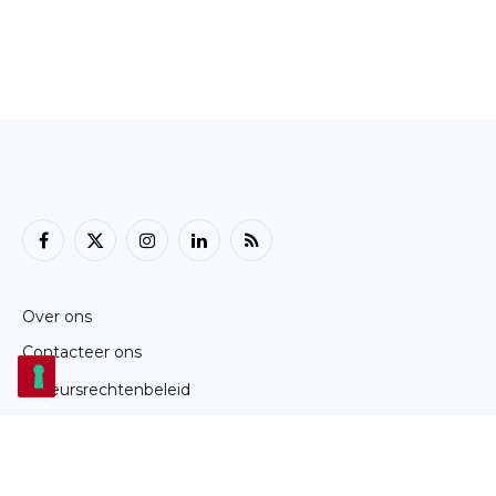
Facebook
X
Instagram
LinkedIn
RSS
(Twitter)
Over ons
Contacteer ons
Auteursrechtenbeleid
Cookiebeleid
Privacybeleid