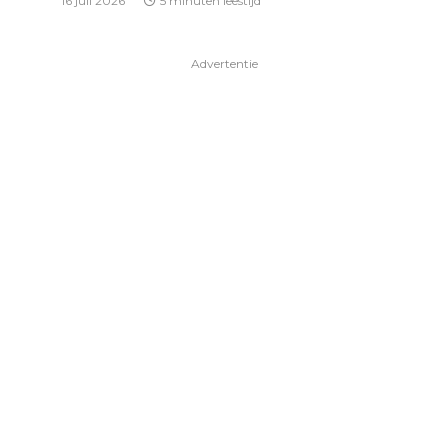
16 juli 2026
5 minuten leestijd
Advertentie