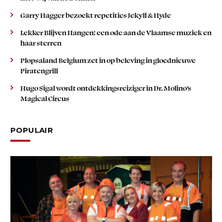
Garry Hagger bezoekt repetities Jekyll & Hyde
Lekker Blijven Hangen: een ode aan de Vlaamse muziek en
haar sterren
Plopsaland Belgium zet in op beleving in gloednieuwe
Piratengrill
Hugo Sigal wordt ontdekkingsreiziger in Dr. Molino’s
Magical Circus
POPULAIR