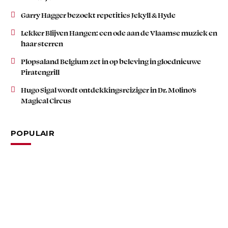
Garry Hagger bezoekt repetities Jekyll & Hyde
Lekker Blijven Hangen: een ode aan de Vlaamse muziek en
haar sterren
Plopsaland Belgium zet in op beleving in gloednieuwe
Piratengrill
Hugo Sigal wordt ontdekkingsreiziger in Dr. Molino’s
Magical Circus
POPULAIR