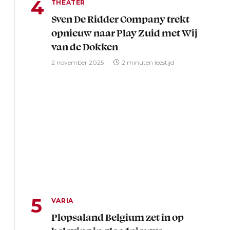
THEATER
Sven De Ridder Company trekt
opnieuw naar Play Zuid met Wij
van de Dokken
2 november 2025
2 minuten leestijd
VARIA
Plopsaland Belgium zet in op