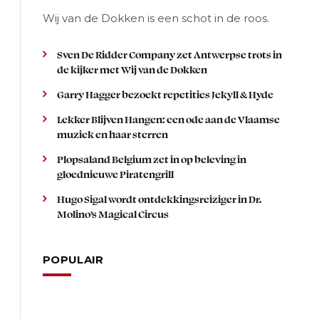
Wij van de Dokken is een schot in de roos.
Sven De Ridder Company zet Antwerpse trots in
de kijker met Wij van de Dokken
Garry Hagger bezoekt repetities Jekyll & Hyde
Lekker Blijven Hangen: een ode aan de Vlaamse
muziek en haar sterren
Plopsaland Belgium zet in op beleving in
gloednieuwe Piratengrill
Hugo Sigal wordt ontdekkingsreiziger in Dr.
Molino’s Magical Circus
POPULAIR