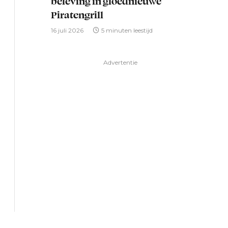
beleving in gloednieuwe
Piratengrill
16 juli 2026
5 minuten leestijd
Advertentie