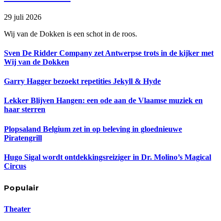
29 juli 2026
Wij van de Dokken is een schot in de roos.
Sven De Ridder Company zet Antwerpse trots in de kijker met
Wij van de Dokken
Garry Hagger bezoekt repetities Jekyll & Hyde
Lekker Blijven Hangen: een ode aan de Vlaamse muziek en
haar sterren
Plopsaland Belgium zet in op beleving in gloednieuwe
Piratengrill
Hugo Sigal wordt ontdekkingsreiziger in Dr. Molino’s Magical
Circus
Populair
Theater