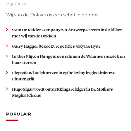
29 juli 2026
Wij van de Dokken is een schot in de roos.
Sven De Ridder Company zet Antwerpse trots in de kijker
met Wij van de Dokken
Garry Hagger bezoekt repetities Jekyll & Hyde
Lekker Blijven Hangen: een ode aan de Vlaamse muziek en
haar sterren
Plopsaland Belgium zet in op beleving in gloednieuwe
Piratengrill
Hugo Sigal wordt ontdekkingsreiziger in Dr. Molino’s
Magical Circus
POPULAIR