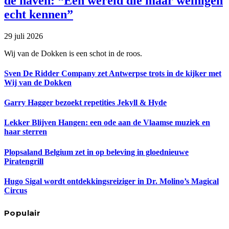
de haven: “Een wereld die maar weinigen
echt kennen”
29 juli 2026
Wij van de Dokken is een schot in de roos.
Sven De Ridder Company zet Antwerpse trots in de kijker met
Wij van de Dokken
Garry Hagger bezoekt repetities Jekyll & Hyde
Lekker Blijven Hangen: een ode aan de Vlaamse muziek en
haar sterren
Plopsaland Belgium zet in op beleving in gloednieuwe
Piratengrill
Hugo Sigal wordt ontdekkingsreiziger in Dr. Molino’s Magical
Circus
Populair