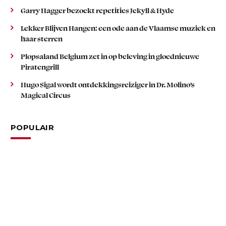
Garry Hagger bezoekt repetities Jekyll & Hyde
Lekker Blijven Hangen: een ode aan de Vlaamse muziek en
haar sterren
Plopsaland Belgium zet in op beleving in gloednieuwe
Piratengrill
Hugo Sigal wordt ontdekkingsreiziger in Dr. Molino’s
Magical Circus
POPULAIR