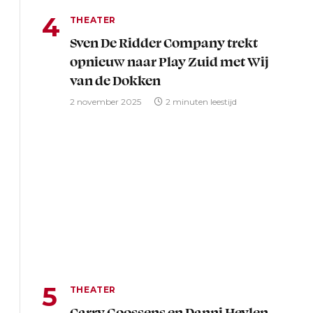
THEATER
Sven De Ridder Company trekt
opnieuw naar Play Zuid met Wij
van de Dokken
2 november 2025
2 minuten leestijd
THEATER
Carry Goossens en Danni Heylen