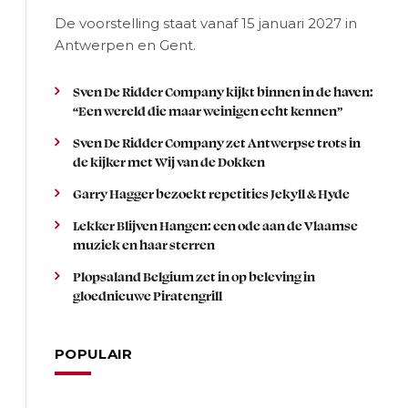
De voorstelling staat vanaf 15 januari 2027 in
Antwerpen en Gent.
Sven De Ridder Company kijkt binnen in de haven:
“Een wereld die maar weinigen echt kennen”
Sven De Ridder Company zet Antwerpse trots in
de kijker met Wij van de Dokken
Garry Hagger bezoekt repetities Jekyll & Hyde
Lekker Blijven Hangen: een ode aan de Vlaamse
muziek en haar sterren
Plopsaland Belgium zet in op beleving in
gloednieuwe Piratengrill
POPULAIR