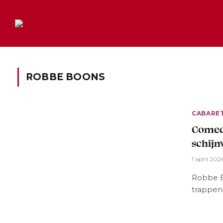
ROBBE BOONS
CABARE
Comedy
schijn
1 april 202
Robbe B
trappen