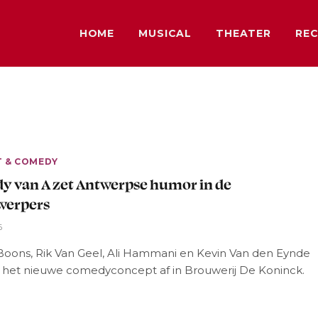
HOME
MUSICAL
THEATER
REC
T & COMEDY
 van A zet Antwerpse humor in de
werpers
6
oons, Rik Van Geel, Ali Hammani en Kevin Van den Eynde
 het nieuwe comedyconcept af in Brouwerij De Koninck.