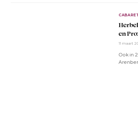
CABARE
Herbel
en Pr
11 maart 2
Ook in 
Arenber