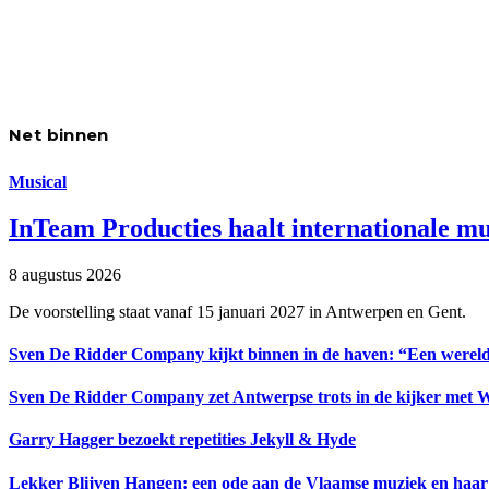
Net binnen
Musical
InTeam Producties haalt internationale m
8 augustus 2026
De voorstelling staat vanaf 15 januari 2027 in Antwerpen en Gent.
Sven De Ridder Company kijkt binnen in de haven: “Een wereld
Sven De Ridder Company zet Antwerpse trots in de kijker met 
Garry Hagger bezoekt repetities Jekyll & Hyde
Lekker Blijven Hangen: een ode aan de Vlaamse muziek en haar