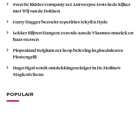
Sven De Ridder Company zet Antwerpse trots in de kijker
met Wij van de Dokken
Garry Hagger bezoekt repetities Jekyll & Hyde
Lekker Blijven Hangen: een ode aan de Vlaamse muziek en
haar sterren
Plopsaland Belgium zet in op beleving in gloednieuwe
Piratengrill
Hugo Sigal wordt ontdekkingsreiziger in Dr. Molino’s
Magical Circus
POPULAIR