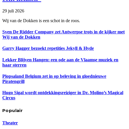
29 juli 2026
Wij van de Dokken is een schot in de roos.
Sven De Ridder Company zet Antwerpse trots in de kijker met
Wij van de Dokken
Garry Hagger bezoekt repetities Jekyll & Hyde
Lekker Blijven Hangen: een ode aan de Vlaamse muziek en
haar sterren
Plopsaland Belgium zet in op beleving in gloednieuwe
Piratengrill
Hugo Sigal wordt ontdekkingsreiziger in Dr. Molino’s Magical
Circus
Populair
Theater