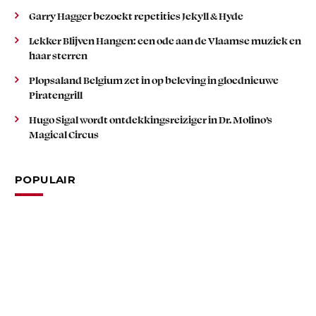
Garry Hagger bezoekt repetities Jekyll & Hyde
Lekker Blijven Hangen: een ode aan de Vlaamse muziek en
haar sterren
Plopsaland Belgium zet in op beleving in gloednieuwe
Piratengrill
Hugo Sigal wordt ontdekkingsreiziger in Dr. Molino’s
Magical Circus
POPULAIR