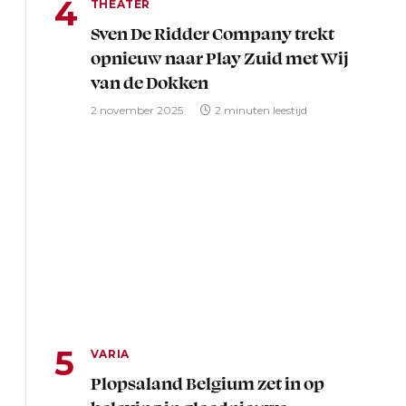
THEATER
Sven De Ridder Company trekt
opnieuw naar Play Zuid met Wij
van de Dokken
2 november 2025
2 minuten leestijd
VARIA
Plopsaland Belgium zet in op