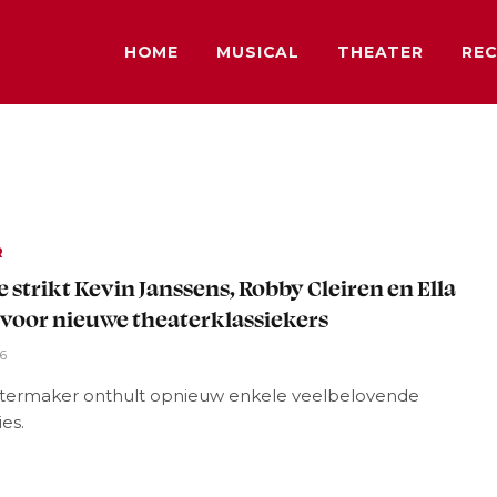
HOME
MUSICAL
THEATER
REC
R
e strikt Kevin Janssens, Robby Cleiren en Ella
 voor nieuwe theaterklassiekers
26
termaker onthult opnieuw enkele veelbelovende
es.