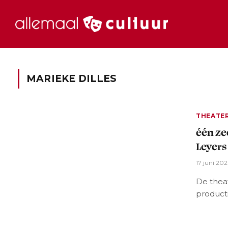
MARIEKE DILLES
THEATE
één ze
Leyers
17 juni 20
De thea
producti