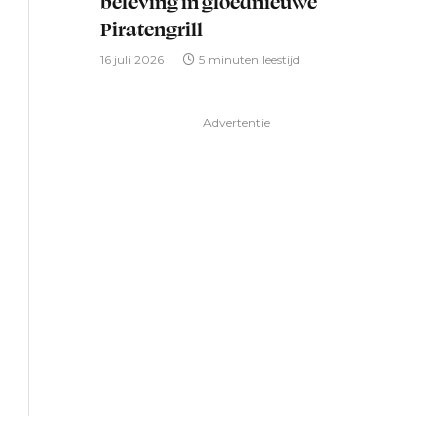
beleving in gloednieuwe
Piratengrill
16 juli 2026
5 minuten leestijd
Advertentie