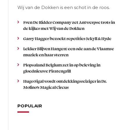
Wij van de Dokken is een schot in de roos.
Sven De Ridder Company zet Antwerpse trots in
de kijker met Wij van de Dokken
Garry Hagger bezoekt repetities Jekyll & Hyde
Lekker Blijven Hangen: een ode aan de Vlaamse
muziek en haar sterren
Plopsaland Belgium zet in op beleving in
gloednieuwe Piratengrill
Hugo Sigal wordt ontdekkingsreiziger in Dr.
Molino’s Magical Circus
POPULAIR