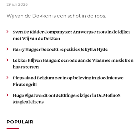
29 juli 2026
Wij van de Dokken is een schot in de roos.
Sven De Ridder Company zet Antwerpse trots in de kijker
met Wij van de Dokken
Garry Hagger bezoekt repetities Jekyll & Hyde
Lekker Blijven Hangen: een ode aan de Vlaamse muziek en
haar sterren
Plopsaland Belgium zet in op beleving in gloednieuwe
Piratengrill
Hugo Sigal wordt ontdekkingsreiziger in Dr. Molino’s
Magical Circus
POPULAIR