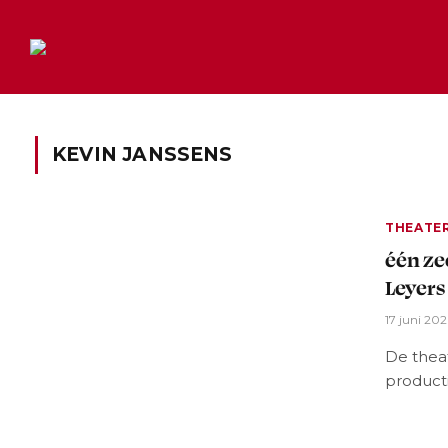
KEVIN JANSSENS
THEATE
één ze
Leyers
17 juni 20
De thea
producti