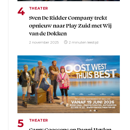
THEATER
Sven De Ridder Company trekt
opnieuw naar Play Zuid met Wij
van de Dokken
2 november 2025
2 minuten leestijd
THEATER
Carry Goossens en Danni Heylen