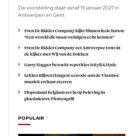
De voorstelling staat vanaf 15 januari 2027 in
Antwerpen en Gent.
Sven De Ridder Company kijkt binnen in de haven:
“Een wereld die maar weinigen echt kennen”
Sven De Ridder Company zet Antwerpse trots in
de kijker met Wij van de Dokken
Garry Hagger bezoekt repetities Jekyll & Hyde
Lekker Blijven Hangen: een ode aan de Vlaamse
muziek en haar sterren
Plopsaland Belgium zet in op beleving in
gloednieuwe Piratengrill
POPULAIR