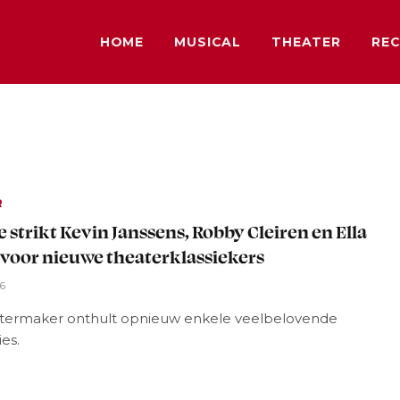
HOME
MUSICAL
THEATER
REC
R
e strikt Kevin Janssens, Robby Cleiren en Ella
 voor nieuwe theaterklassiekers
26
termaker onthult opnieuw enkele veelbelovende
es.