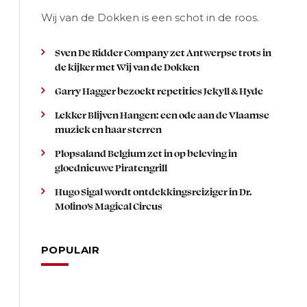
Wij van de Dokken is een schot in de roos.
Sven De Ridder Company zet Antwerpse trots in
de kijker met Wij van de Dokken
Garry Hagger bezoekt repetities Jekyll & Hyde
Lekker Blijven Hangen: een ode aan de Vlaamse
muziek en haar sterren
Plopsaland Belgium zet in op beleving in
gloednieuwe Piratengrill
Hugo Sigal wordt ontdekkingsreiziger in Dr.
Molino’s Magical Circus
POPULAIR