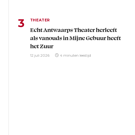
THEATER
Echt Antwaarps Theater herleeft
als vanouds in Mijne Gebuur heeft
het Zuur
12 juli 2026
4 minuten leestijd