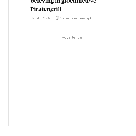
beleving in gloednieuwe
Piratengrill
16 juli 2026
5 minuten leestijd
Advertentie