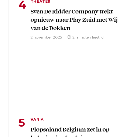
THEATER
Sven De Ridder Company trekt
opnieuw naar Play Zuid met Wij
van de Dokken
2 november 2025
2 minuten leestijd
VARIA
Plopsaland Belgium zet in op