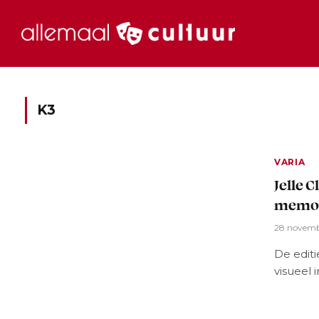
K3
VARIA
Jelle 
memora
28 novemb
De editi
visueel 