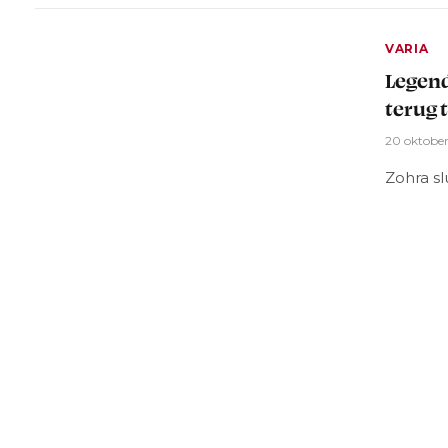
VARIA
Legend
terug 
20 oktobe
Zohra sl