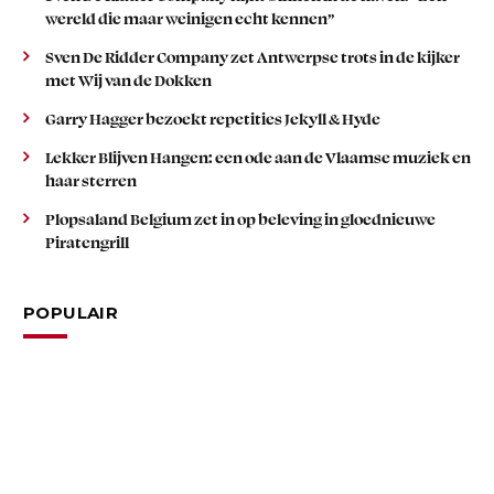
wereld die maar weinigen echt kennen”
Sven De Ridder Company zet Antwerpse trots in de kijker
met Wij van de Dokken
Garry Hagger bezoekt repetities Jekyll & Hyde
Lekker Blijven Hangen: een ode aan de Vlaamse muziek en
haar sterren
Plopsaland Belgium zet in op beleving in gloednieuwe
Piratengrill
POPULAIR