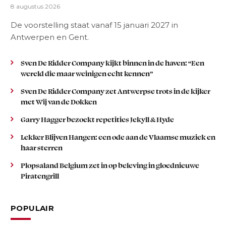
8 augustus 2026
De voorstelling staat vanaf 15 januari 2027 in
Antwerpen en Gent.
Sven De Ridder Company kijkt binnen in de haven: “Een
wereld die maar weinigen echt kennen”
Sven De Ridder Company zet Antwerpse trots in de kijker
met Wij van de Dokken
Garry Hagger bezoekt repetities Jekyll & Hyde
Lekker Blijven Hangen: een ode aan de Vlaamse muziek en
haar sterren
Plopsaland Belgium zet in op beleving in gloednieuwe
Piratengrill
POPULAIR