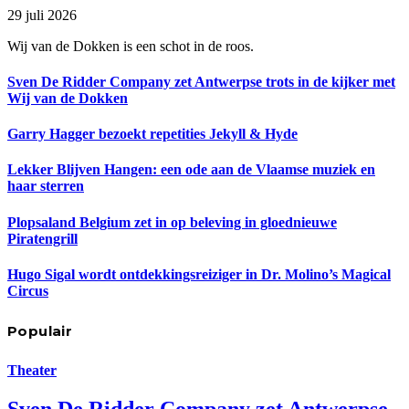
29 juli 2026
Wij van de Dokken is een schot in de roos.
Sven De Ridder Company zet Antwerpse trots in de kijker met
Wij van de Dokken
Garry Hagger bezoekt repetities Jekyll & Hyde
Lekker Blijven Hangen: een ode aan de Vlaamse muziek en
haar sterren
Plopsaland Belgium zet in op beleving in gloednieuwe
Piratengrill
Hugo Sigal wordt ontdekkingsreiziger in Dr. Molino’s Magical
Circus
Populair
Theater
Sven De Ridder Company zet Antwerpse