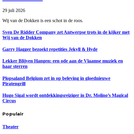
29 juli 2026
Wij van de Dokken is een schot in de roos.
Sven De Ridder Company zet Antwerpse trots in de kijker met
Wij van de Dokken
Garry Hagger bezoekt repetities Jekyll & Hyde
Lekker Blijven Hangen: een ode aan de Vlaamse muziek en
haar sterren
Plopsaland Belgium zet in op beleving in gloednieuwe
Piratengrill
Hugo Sigal wordt ontdekkingsreiziger in Dr. Molino’s Magical
Circus
Populair
Theater