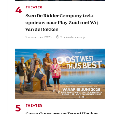
THEATER
Sven De Ridder Company trekt
opnieuw naar Play Zuid met Wij
van de Dokken
2 november 2025
2 minuten leestijd
THEATER
Carry Goossens en Danni Heylen