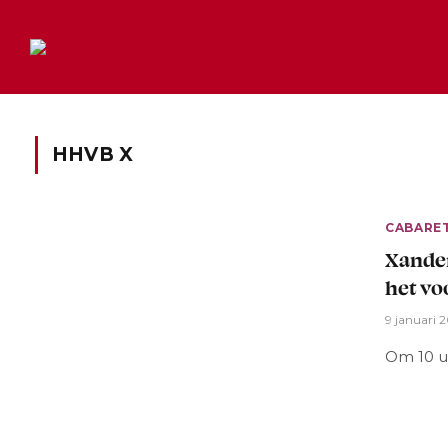
HHVB X
CABARE
Xander
het vo
9 januari 
Om 10 u