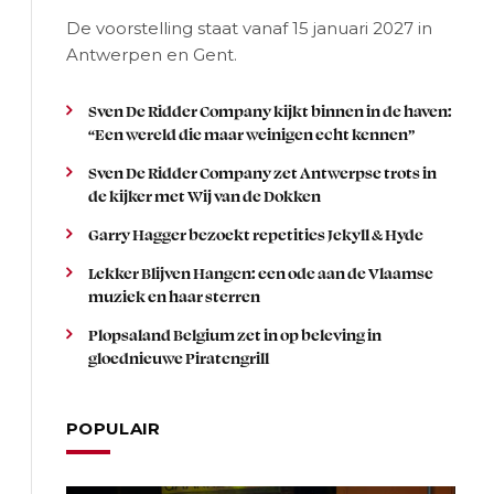
De voorstelling staat vanaf 15 januari 2027 in
Antwerpen en Gent.
Sven De Ridder Company kijkt binnen in de haven:
“Een wereld die maar weinigen echt kennen”
Sven De Ridder Company zet Antwerpse trots in
de kijker met Wij van de Dokken
Garry Hagger bezoekt repetities Jekyll & Hyde
Lekker Blijven Hangen: een ode aan de Vlaamse
muziek en haar sterren
Plopsaland Belgium zet in op beleving in
gloednieuwe Piratengrill
POPULAIR