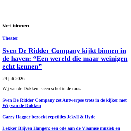
Net binnen
Theater
Sven De Ridder Company kijkt binnen in
de haven: “Een wereld die maar weinigen
echt kennen”
29 juli 2026
Wij van de Dokken is een schot in de roos.
Sven De Ridder Company zet Antwerpse trots in de kijker met
Wij van de Dokken
Garry Hagger bezoekt repetities Jekyll & Hyde
Lekker Blijven Hangen: een ode aan de Vlaamse muziek en