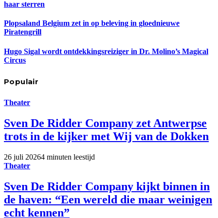
haar sterren
Plopsaland Belgium zet in op beleving in gloednieuwe
Piratengrill
Hugo Sigal wordt ontdekkingsreiziger in Dr. Molino’s Magical
Circus
Populair
Theater
Sven De Ridder Company zet Antwerpse
trots in de kijker met Wij van de Dokken
26 juli 2026
4 minuten leestijd
Theater
Sven De Ridder Company kijkt binnen in
de haven: “Een wereld die maar weinigen
echt kennen”