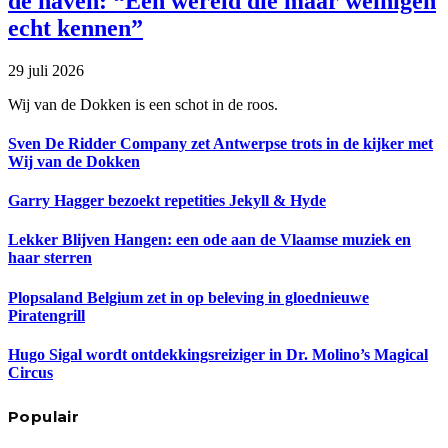
de haven: “Een wereld die maar weinigen
echt kennen”
29 juli 2026
Wij van de Dokken is een schot in de roos.
Sven De Ridder Company zet Antwerpse trots in de kijker met
Wij van de Dokken
Garry Hagger bezoekt repetities Jekyll & Hyde
Lekker Blijven Hangen: een ode aan de Vlaamse muziek en
haar sterren
Plopsaland Belgium zet in op beleving in gloednieuwe
Piratengrill
Hugo Sigal wordt ontdekkingsreiziger in Dr. Molino’s Magical
Circus
Populair